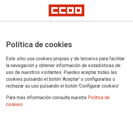
27/03/2025
CCOO explica en la
Política de cookies
Universidad de Navarra la
precaria situación de
Este sitio usa cookies propias y de terceros para facilitar
quienes trabajan como
la navegación y obtener información de estadísticas de
freelance en la comunicación
uso de nuestros visitantes. Puedes aceptar todas las
Llevamos a la Facultad de Comunicación en Pamplona el análisis sobre la
cookies pulsando el botón 'Aceptar' o configurarlas o
situación laboral del personal autónomo. Una treintena de alumnas y
rechazar su uso pulsando el botón 'Configurar cookies'
alumnos han conocido cuáles son sus derechos y han profundizado en
conceptos relacionados con el sindicalismo y el mercado laboral al que
Para más información consulta nuestra
Política de
accederán en breve.
cookies
10/11/2020
La Federación Europea de
Periodistas pide condiciones
de trabajo decentes para