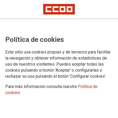
LaLiga dificulta el trabajo de los
Política de cookies
fotoperiodistas
Este sitio usa cookies propias y de terceros para facilitar
No permite el acceso de más profesionales para cubrir los
la navegación y obtener información de estadísticas de
partidos de fútbol, pero sí aumenta el número de los que
uso de nuestros visitantes. Puedes aceptar todas las
trabajan para su agencia de comunicación, con la que hace
cookies pulsando el botón 'Aceptar' o configurarlas o
competencia desleal al regalar las imágenes a los medios.
rechazar su uso pulsando el botón 'Configurar cookies'
09/10/2020.
Para más información consulta nuestra
Política de
cookies