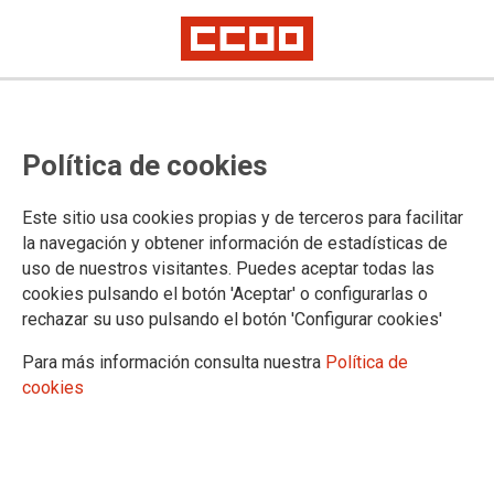
La Federación Europea de
Política de cookies
Periodistas pide condiciones de
trabajo decentes para autónomos
Este sitio usa cookies propias y de terceros para facilitar
en los medios
la navegación y obtener información de estadísticas de
uso de nuestros visitantes. Puedes aceptar todas las
cookies pulsando el botón 'Aceptar' o configurarlas o
La Asamblea General respalda una resolución de apoyo a los
rechazar su uso pulsando el botón 'Configurar cookies'
freelance promovida por FSC CCOO junto a sindicatos
croatas y el SNJ-CGT francés
Para más información consulta nuestra
Política de
cookies
10/11/2020.