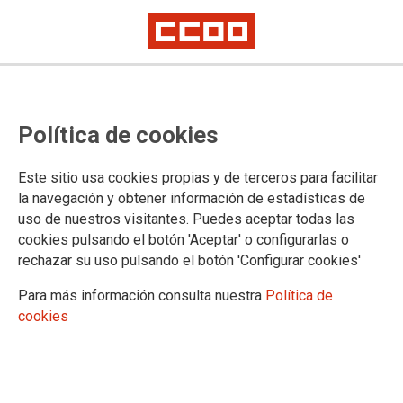
Organizaciones y sindicatos de
Política de cookies
periodistas piden al Gobierno ser
escuchadas para implementar el
Este sitio usa cookies propias y de terceros para facilitar
Reglamento Europeo sobre la
la navegación y obtener información de estadísticas de
uso de nuestros visitantes. Puedes aceptar todas las
Libertad de los Medios de
cookies pulsando el botón 'Aceptar' o configurarlas o
Comunicación
rechazar su uso pulsando el botón 'Configurar cookies'
Para más información consulta nuestra
Política de
cookies
Todas ellas, entre las que se encuentra la Agrupación de
Periodistas de CCOO, han acordado trabajar conjuntamente
sobre esta norma y para que el Parlamento apruebe una Ley
de protección del secreto profesional del Periodismo