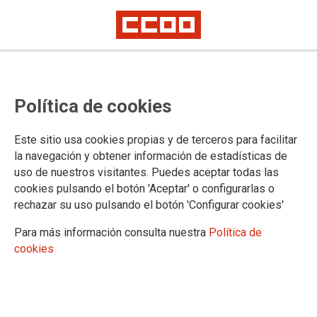
En Bruselas
La Agrupación de Periodistas se
Política de cookies
suma a la petición de la FIP de
exigir la liberación de Julian
Este sitio usa cookies propias y de terceros para facilitar
la navegación y obtener información de estadísticas de
Assange
uso de nuestros visitantes. Puedes aceptar todas las
cookies pulsando el botón 'Aceptar' o configurarlas o
rechazar su uso pulsando el botón 'Configurar cookies'
El grupo de expert@s en freelancers, donde participa CCOO,
apoya la campaña internacional para salvaguardar la libertad
Para más información consulta nuestra
Política de
de expresión y evitar que una condena al periodista
cookies
australiano ponga en peligro la libertad de prensa
13/02/2024.