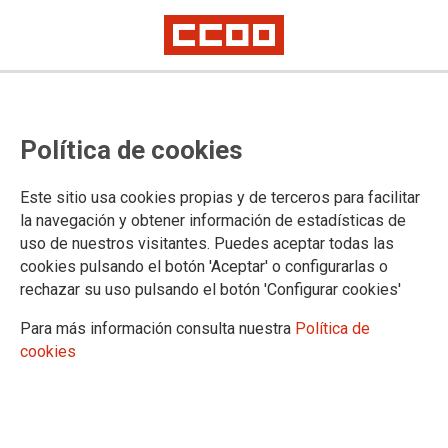
El desinterés sobre la Ley de
Política de cookies
Protección del Secreto Profesional
impedirá que sea aprobada en
Este sitio usa cookies propias y de terceros para facilitar
esta legislatura
la navegación y obtener información de estadísticas de
uso de nuestros visitantes. Puedes aceptar todas las
La Agrupación de Periodistas de CCOO, junto con la FAPE, la FeSP y
cookies pulsando el botón 'Aceptar' o configurarlas o
UGT, lamentan la paralización de este proyecto ante la inacción y la
rechazar su uso pulsando el botón 'Configurar cookies'
pasividad de los grupos parlamentarios
Para más información consulta nuestra
Política de
12/04/2023.
cookies