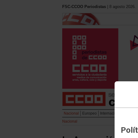
FSC-CCOO Periodistas
| 8 agosto 2026.
Nacional
Europeo
Internacional
Liberta
Nacional
Polí