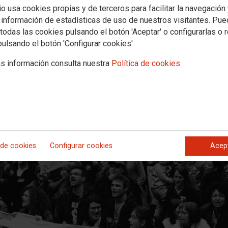
Periodistas de CCOO DefendeAGaleg
io usa cookies propias y de terceros para facilitar la navegación
 información de estadísticas de uso de nuestros visitantes. Pu
todas las cookies pulsando el botón 'Aceptar' o configurarlas o 
pulsando el botón 'Configurar cookies'
e viste de negro este viernes, 9 de enero de 2026, el número 400 en que
manipulación informativa y el desmantelamiento del servicio público.
s información consulta nuestra
Política de cookies
 de cookies
Configurar cookies
Acep