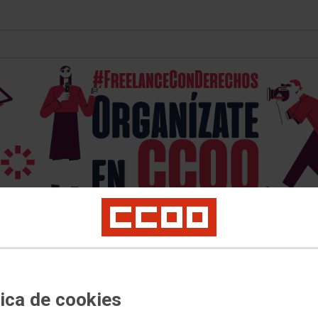
Quienes somos
Documentos
FSC-CCOO
Carné FIP
d de prensa
Derechos de autor
Estatuto del periodista
Freelancers
Actividad
tica de cookies