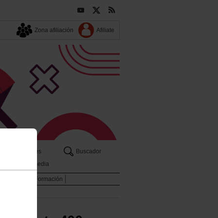
Zona afiliación
Afiliate
Enlaces
Buscador
Multimedia
es
Archivo
Formación