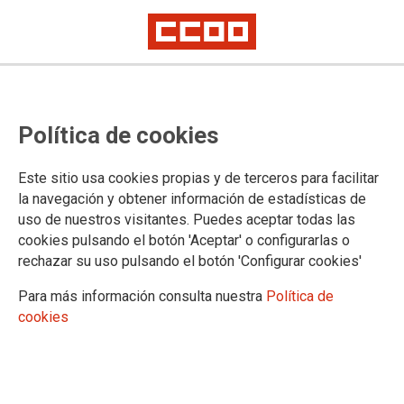
La ultraderecha crece donde el
Política de cookies
periodismo no se explica bien
Este sitio usa cookies propias y de terceros para facilitar
La Agrupación de Periodistas de CCOO conversa en torno a
la navegación y obtener información de estadísticas de
la relación entre la ultraderecha y el periodismo en España y
uso de nuestros visitantes. Puedes aceptar todas las
Francia, y sobre cómo combatir el discurso radical que se
cookies pulsando el botón 'Aceptar' o configurarlas o
hace hueco en las redes sociales de manera peligrosa.
rechazar su uso pulsando el botón 'Configurar cookies'
10/01/2026.
Para más información consulta nuestra
Política de
cookies