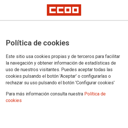
La plantilla de la televisión
Política de cookies
pública gallega lleva sus
reivindicaciones a Europa
Este sitio usa cookies propias y de terceros para facilitar
la navegación y obtener información de estadísticas de
uso de nuestros visitantes. Puedes aceptar todas las
Una representación del comité de huelga visita estos días el
cookies pulsando el botón 'Aceptar' o configurarlas o
Parlamento Europeo en Estrasburgo para explicar a los
rechazar su uso pulsando el botón 'Configurar cookies'
grupos europarlamentarios la situación de la Corporación de
la RTVG
Para más información consulta nuestra
Política de
cookies
27/11/2024.