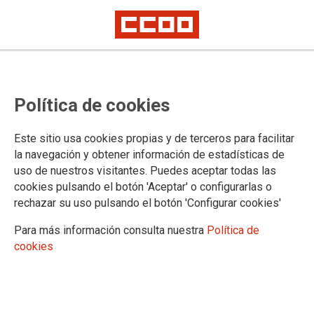
Ley Europea de Libertad de Medios
Siete gobiernos solicitan legalizar
Política de cookies
el espionaje a periodistas
Este sitio usa cookies propias y de terceros para facilitar
la navegación y obtener información de estadísticas de
La Agrupación de Periodistas de Comisiones Obreras, en
uso de nuestros visitantes. Puedes aceptar todas las
consonancia con la Federación Europea de Periodistas,
cookies pulsando el botón 'Aceptar' o configurarlas o
condena enérgicamente esta demanda y pide al Parlamento
rechazar su uso pulsando el botón 'Configurar cookies'
Europeo y a la Comisión Europea que rechacen esta petición
antiliberal y represiva.
Para más información consulta nuestra
Política de
cookies
13/12/2023.