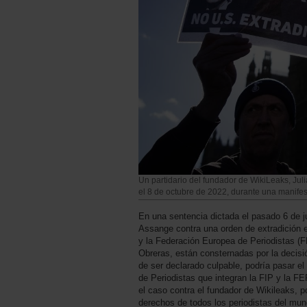
Un partidario del fundador de WikiLeaks, Jul
el 8 de octubre de 2022, durante una manifest
En una sentencia dictada el pasado 6 de j
Assange contra una orden de extradición e
y la Federación Europea de Periodistas (F
Obreras, están consternadas por la decisi
de ser declarado culpable, podría pasar el 
de Periodistas que integran la FIP y la F
el caso contra el fundador de Wikileaks, 
derechos de todos los periodistas del mun