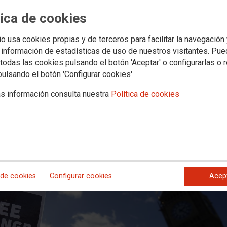
eriodistas se suma al llamamiento d
tica de cookies
o contra Julian Assange
io usa cookies propias y de terceros para facilitar la navegación
chaza la última apelación del fundador de Wikileaks contra una orden de extr
 información de estadísticas de uso de nuestros visitantes. Pu
todas las cookies pulsando el botón 'Aceptar' o configurarlas o 
pulsando el botón 'Configurar cookies'
 la FSC de Comisiones Obreras queremos sumarnos al llamamiento de la
pea de Periodistas (FEP), para que el gobierno de Estados Unidos archiv
s información consulta nuestra
Política de cookies
 de cookies
Configurar cookies
Acep