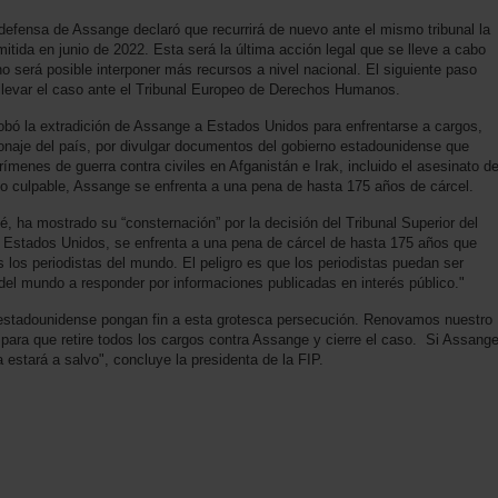
a defensa de Assange declaró que recurrirá de nuevo ante el mismo tribunal la
tida en junio de 2022. Esta será la última acción legal que se lleve a cabo
no será posible interponer más recursos a nivel nacional. El siguiente paso
llevar el caso ante el Tribunal Europeo de Derechos Humanos.
robó la extradición de Assange a Estados Unidos para enfrentarse a cargos,
ionaje del país, por divulgar documentos del gobierno estadounidense que
rímenes de guerra contra civiles en Afganistán e Irak, incluido el asesinato d
do culpable, Assange se enfrenta a una pena de hasta 175 años de cárcel.
é, ha mostrado su “consternación” por la decisión del Tribunal Superior del
a Estados Unidos, se enfrenta a una pena de cárcel de hasta 175 años que
 los periodistas del mundo. El peligro es que los periodistas puedan ser
 del mundo a responder por informaciones publicadas en interés público."
y estadounidense pongan fin a esta grotesca persecución. Renovamos nuestro
para que retire todos los cargos contra Assange y cierre el caso. Si Assang
ra estará a salvo", concluye la presidenta de la FIP.