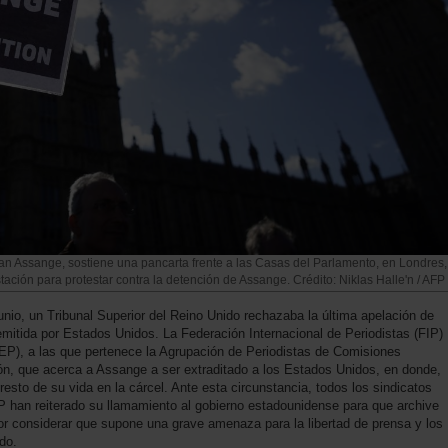
ian Assange, sostiene una pancarta frente a las Casas del Parlamento, en Londres,
ación para protestar contra la detención de Assange. Crédito: Niklas Halle'n / AFP
unio, un Tribunal Superior del Reino Unido rechazaba la última apelación de
mitida por Estados Unidos. La Federación Internacional de Periodistas (FIP)
EP), a las que pertenece la Agrupación de Periodistas de Comisiones
ón, que acerca a Assange a ser extraditado a los Estados Unidos, en donde,
resto de su vida en la cárcel. Ante esta circunstancia, todos los sindicatos
EP han reiterado su llamamiento al gobierno estadounidense para que archive
por considerar que supone una grave amenaza para la libertad de prensa y los
do.