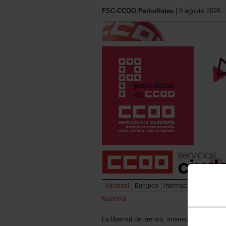
FSC-CCOO Periodistas
| 8 agosto 2026.
Nacional
Europeo
Internacional
Liberta
Nacional
La libertad de prensa, amenazada