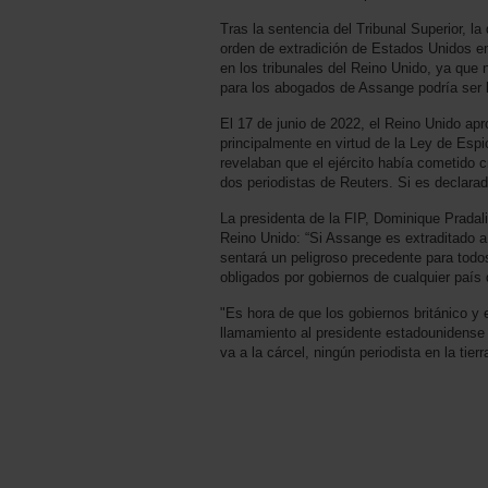
Tras la sentencia del Tribunal Superior, l
orden de extradición de Estados Unidos emi
en los tribunales del Reino Unido, ya que 
para los abogados de Assange podría ser 
El 17 de junio de 2022, el Reino Unido ap
principalmente en virtud de la Ley de Esp
revelaban que el ejército había cometido c
dos periodistas de Reuters. Si es declara
La presidenta de la FIP, Dominique Pradali
Reino Unido: “Si Assange es extraditado 
sentará un peligroso precedente para todos
obligados por gobiernos de cualquier país
"Es hora de que los gobiernos británico 
llamamiento al presidente estadounidense 
va a la cárcel, ningún periodista en la tier