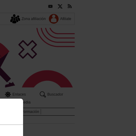
Zona afiliación
Afiliate
Enlaces
Buscador
Multimedia
es
Archivo
Formación