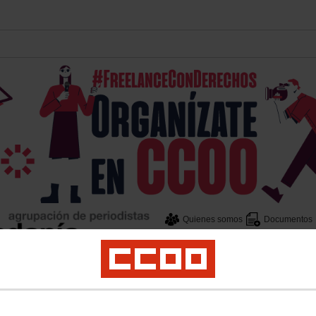
Quienes somos
Documentos
FSC-CCOO
Carné FIP
d de prensa
Derechos de autor
Estatuto del periodista
Freelancers
Actividad