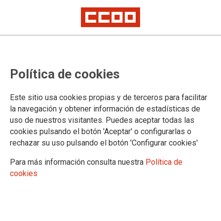
Los medios de comunicación y los
Política de cookies
periodistas europeos celebran el
Día de Europa con un compromiso
Este sitio usa cookies propias y de terceros para facilitar
renovado con la democracia, la
la navegación y obtener información de estadísticas de
uso de nuestros visitantes. Puedes aceptar todas las
verdad y la unidad
cookies pulsando el botón 'Aceptar' o configurarlas o
rechazar su uso pulsando el botón 'Configurar cookies'
Con motivo del Día de Europa, organizaciones de medios de
Para más información consulta nuestra
Política de
comunicación y periodistas de todo el continente, incluida la
cookies
Federación Europea de Periodistas (FEP), se unen para
reafirmar su compromiso común con una Europa fuerte,
democrática y unida.
11/05/2026.