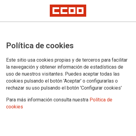
Los ataques a la libertad de
Política de cookies
prensa en el mundo, un mal que
no cesa
Este sitio usa cookies propias y de terceros para facilitar
la navegación y obtener información de estadísticas de
uso de nuestros visitantes. Puedes aceptar todas las
El Centro Europeo para la Libertad de Prensa y Medios de
cookies pulsando el botón 'Aceptar' o configurarlas o
Comunicación (ECPMF), la Federación Europea de
rechazar su uso pulsando el botón 'Configurar cookies'
Periodistas (EFJ) y el Instituto Internacional de Prensa (IPIEl)
han elaborado un informe en el que se han documentado
Para más información consulta nuestra
Política de
1.481 violaciones de la libertad de prensa que afectaron a
cookies
2.377 periodistas o entidades relacionadas con los medios de
comunicación en 36 países europeos entre enero y diciembre
de 2025.
26/02/2026.