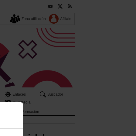
Zona afiliación
Afiliate
Enlaces
Buscador
Multimedia
es
Archivo
Formación