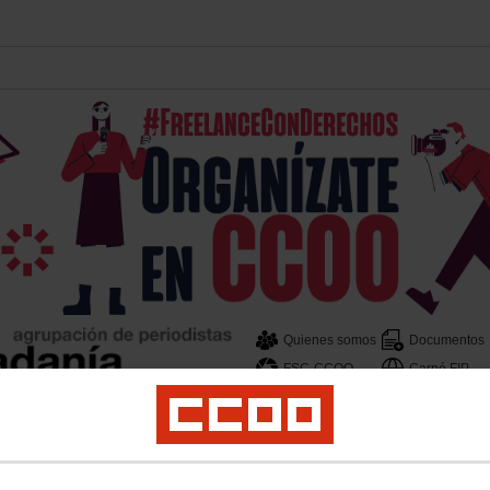
Quienes somos
Documentos
FSC-CCOO
Carné FIP
d de prensa
Derechos de autor
Estatuto del periodista
Freelancers
Actividad