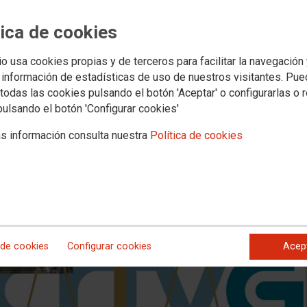
 aceptar las solicitudes de jubilaci
bajadoras
tica de cookies
io usa cookies propias y de terceros para facilitar la navegación
ior de Justicia de Galicia estima la demanda interpuesta por CCOO y otr
 información de estadísticas de uso de nuestros visitantes. Pu
 establece que la empresa tiene la obligación de acceder a la jubilación 
todas las cookies pulsando el botón 'Aceptar' o configurarlas o 
mero de abril de este año, siempre y cuando se produzca una solicitud y 
 legalmente.
pulsando el botón 'Configurar cookies'
s información consulta nuestra
Política de cookies
 de cookies
Configurar cookies
Acep