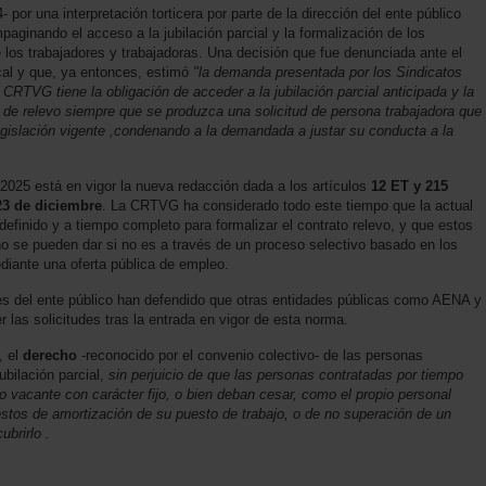
 por una interpretación torticera por parte de la dirección del ente público
paginando el acceso a la jubilación parcial y la formalización de los
 los trabajadores y trabajadoras. Una decisión que fue denunciada ante el
cal y que, ya entonces, estimó
"la demanda presentada por los Sindicatos
TVG tiene la obligación de acceder a la jubilación parcial anticipada y la
o de relevo siempre que se produzca una solicitud de persona trabajadora que
legislación vigente ,condenando a la demandada a justar su conducta a la
 2025 está en vigor la nueva redacción dada a los artículos
12 ET y 215
23 de diciembre
. La CRTVG ha considerado todo este tiempo que la actual
definido y a tiempo completo para formalizar el contrato relevo, y que estos
, no se pueden dar si no es a través de un proceso selectivo basado en los
diante una oferta pública de empleo.
les del ente público han defendido que otras entidades públicas como AENA y
las solicitudes tras la entrada en vigor de esta norma.
, el
derecho
-reconocido por el convenio colectivo- de las personas
bilación parcial,
sin perjuicio de que las personas contratadas por tiempo
o vacante con carácter fijo, o bien deban cesar, como el propio personal
uestos de amortización de su puesto de trabajo, o de no superación de un
brirlo .