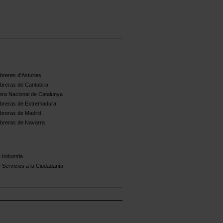
reres d'Asturies
breras de Cantabria
ra Nacional de Catalunya
breras de Extremadura
breras de Madrid
breras de Navarra
 Industria
 Servicios a la Ciudadanía