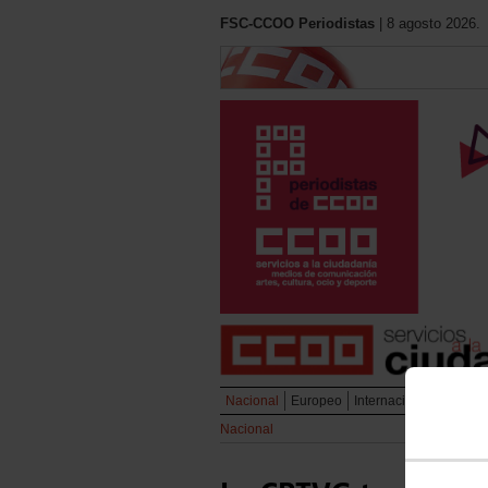
FSC-CCOO Periodistas
| 8 agosto 2026.
Nacional
Europeo
Internacional
Liberta
Nacional