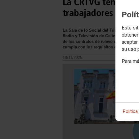
La CRTVG tendrá que
trabajadores y tra
Polí
Este sit
La Sala de lo Social del Tribunal Super
obtener
Radio y Televisión de Galicia (CRTVG) y
aceptar 
de los contratos de relevo desde el pri
cumpla con los requisitos establecidos
su uso 
18/11/2025.
Para má
Política