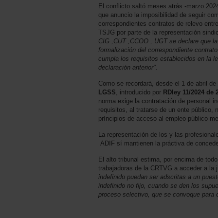
El conflicto saltó meses atrás -marzo 2024-
que anuncio la imposibilidad de seguir com
correspondientes contratos de relevo entre
TSJG por parte de la representación sindi
CIG ,CUT ,CCOO , UGT se declare que la CR
formalización del correspondiente contrat
cumpla los requisitos establecidos en la 
declaración anterior".
Como se recordará, desde el 1 de abril de
LGSS
, introducido por
RDley 11/2024 de 
norma exige la contratación de personal in
requisitos, al tratarse de un ente público
príncipios de acceso al empleo público me
La representación de los y las profesiona
ADIF sí mantienen la práctiva de conceder 
El alto tribunal estima, por encima de todo
trabajadoras de la CRTVG a acceder a la ju
indefinido puedan ser adscritas a un puest
indefinido no fijo, cuando se den los sup
proceso selectivo, que se convoque para cu